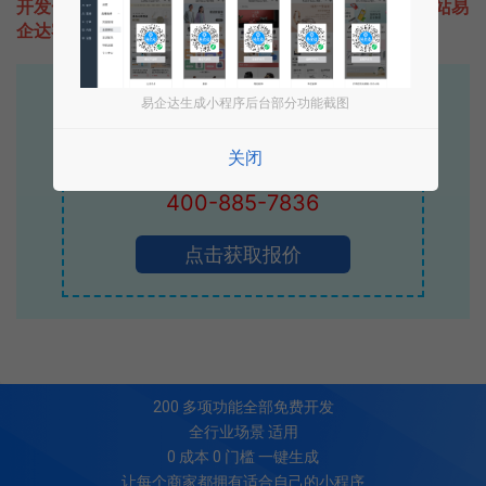
开发一款类似户外CAMP的小程序不难，只需要咨询本站易
企达客服即可为您定制开发，免费提供报价。
易企达10年行业沉淀！
易企达生成小程序后台部分功能截图
专业小程序、公众号H5 APP等软件开发
关闭
立即拨打电话享优惠
400-885-7836
点击获取报价
200
多项功能全部免费开发
全行业场景 适用
0 成本 0 门槛 一键生成
让每个商家都拥有适合自己的小程序