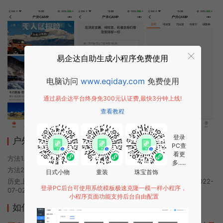
易企达自助生成小程序免费使用
电脑访问
www.eqiday.com
免费使用
通过易企达平台终身免300元认证费,最快3分钟上线!
查看教程
登录
户外CAMP小程序使用方法
PC查
看更
方法1. 使用微信扫描本页面上方二维码进入户外CAMP的小程序
多.....
方法2. 在微信中搜索“户外CAMP”即可进入小程序
日式小物
童装
珠宝首饰
历史上的今时小程序由户外CAMP团队开发，易企达小程序商店于2022-
登录PC后台可使用系统模板极速克隆一模一样小程序，
07-02 20:18发布
小程序页面功能支持后台自由配置
如何开发类似户外CAMP的小程序