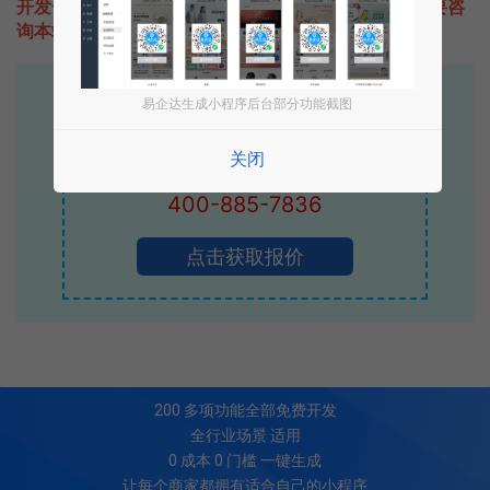
开发一款类似Indosat印尼乐游卡的小程序不难，只需要咨
询本站易企达客服即可为您定制开发，免费提供报价。
易企达10年行业沉淀！
易企达生成小程序后台部分功能截图
专业小程序、公众号H5 APP等软件开发
关闭
立即拨打电话享优惠
400-885-7836
点击获取报价
200
多项功能全部免费开发
全行业场景 适用
0 成本 0 门槛 一键生成
让每个商家都拥有适合自己的小程序