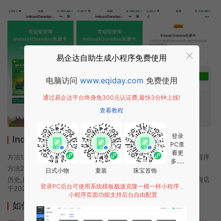
易企达自助生成小程序免费使用
电脑访问
www.eqiday.com
免费使用
通过易企达平台终身免300元认证费,最快3分钟上线!
查看教程
登录
Indosat印尼乐游卡小程序使用方法
PC查
看更
方法1. 使用微信扫描本页面上方二维码进入Indosat印尼乐游卡的小程序
多.....
方法2. 在微信中搜索“Indosat印尼乐游卡”即可进入小程序
日式小物
童装
珠宝首饰
历史上的今时小程序由Indosat印尼乐游卡团队开发，易企达小程序商店
登录PC后台可使用系统模板极速克隆一模一样小程序，
于2022-07-02 20:10发布
小程序页面功能支持后台自由配置
如何开发类似Indosat印尼乐游卡的小程序