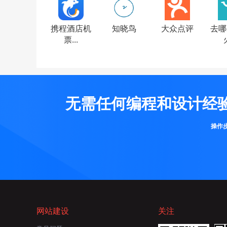
携程酒店机
知晓鸟
大众点评
去哪
票...
火
无需任何编程和设计经
操作
网站建设
关注