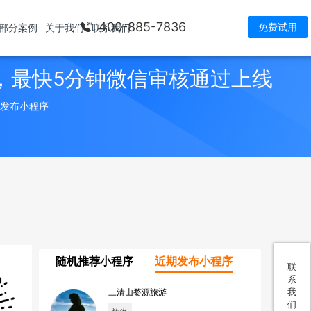
400-885-7836
免费试用
部分案例
关于我们
联系我们
，最快5分钟微信审核通过上线
> 发布小程序
随机推荐小程序
近期发布小程序
联
系
我
三清山婺源旅游
们