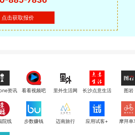
点击获取报价
bone资讯
看看视频吧
里外生活网
长沙点意生活
图岩
福院线
步数赚钱
迈南旅行
应用试客+
摩拜单