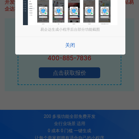
开发一款类似微信境外游的小程序不难，只需要咨询本站易
企达客服即可为您定制开发，免费提供报价。
易企达10年行业沉淀！
易企达生成小程序后台部分功能截图
专业小程序、公众号H5 APP等软件开发
关闭
立即拨打电话享优惠
400-885-7836
点击获取报价
200
多项功能全部免费开发
全行业场景 适用
0 成本 0 门槛 一键生成
让每个商家都拥有适合自己的小程序