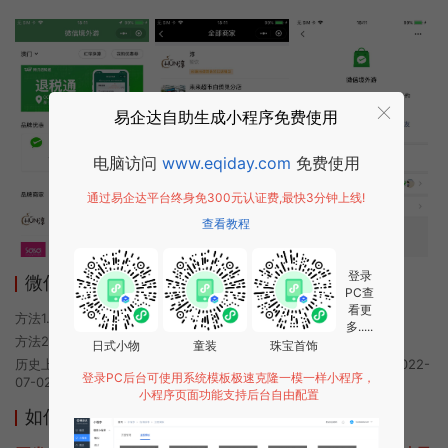
易企达自助生成小程序免费使用
电脑访问
www.eqiday.com
免费使用
通过易企达平台终身免300元认证费,最快3分钟上线!
查看教程
登录
微信境外游小程序使用方法
PC查
看更
方法1. 使用微信扫描本页面上方二维码进入微信境外游的小程序
多.....
方法2. 在微信中搜索“微信境外游”即可进入小程序
日式小物
童装
珠宝首饰
历史上的今时小程序由微信境外游团队开发，易企达小程序商店于2022-
登录PC后台可使用系统模板极速克隆一模一样小程序，
07-02 20:05发布
小程序页面功能支持后台自由配置
如何开发类似微信境外游的小程序