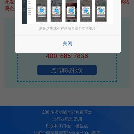
开发一款类似腾讯智慧景区的小程序不难，只需要咨询本站
易企达客服即可为您定制开发，免费提供报价。
易企达10年行业沉淀！
易企达生成小程序后台部分功能截图
专业小程序、公众号H5 APP等软件开发
关闭
立即拨打电话享优惠
400-885-7836
点击获取报价
200
多项功能全部免费开发
全行业场景 适用
0 成本 0 门槛 一键生成
让每个商家都拥有适合自己的小程序