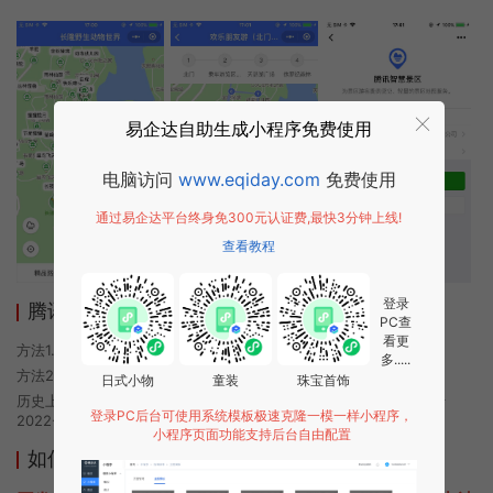
易企达自助生成小程序免费使用
电脑访问
www.eqiday.com
免费使用
通过易企达平台终身免300元认证费,最快3分钟上线!
查看教程
登录
腾讯智慧景区小程序使用方法
PC查
看更
方法1. 使用微信扫描本页面上方二维码进入腾讯智慧景区的小程序
多.....
方法2. 在微信中搜索“腾讯智慧景区”即可进入小程序
日式小物
童装
珠宝首饰
历史上的今时小程序由腾讯智慧景区团队开发，易企达小程序商店于
登录PC后台可使用系统模板极速克隆一模一样小程序，
2022-07-02 20:04发布
小程序页面功能支持后台自由配置
如何开发类似腾讯智慧景区的小程序