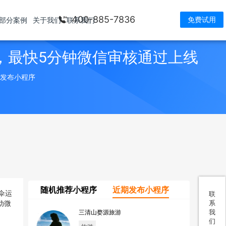
400-885-7836
免费试用
部分案例
关于我们
联系我们
，最快5分钟微信审核通过上线
> 发布小程序
随机推荐小程序
近期发布小程序
联
系
我
三清山婺源旅游
们