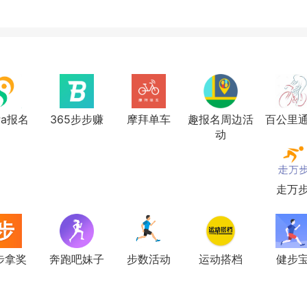
Pa报名
365步步赚
摩拜单车
趣报名周边活
百公里
动
走万
步拿奖
奔跑吧妹子
步数活动
运动搭档
健步