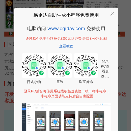
易企达自助生成小程序免费使用
电脑访问
www.eqiday.com
免费使用
通过易企达平台终身免300元认证费,最快3分钟上线!
国足报小程序使用方法
查看教程
方法1. 使用微信扫描本页面上方二维码进入国足报的小程序
方法2. 在微信中搜索“国足报”即可进入小程序
登录
PC查
历史上的今时小程序由国足报团队开发，易企达小程序商店于2022-07-
看更
02 19:50发布
多.....
日式小物
童装
珠宝首饰
如何开发类似国足报的小程序
登录PC后台可使用系统模板极速克隆一模一样小程序，
开发一款类似国足报的小程序不难，只需要咨询本站易企达
小程序页面功能支持后台自由配置
客服即可为您定制开发，免费提供报价。
易企达10年行业沉淀！
专业小程序、公众号H5 APP等软件开发