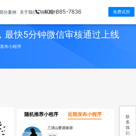
400-885-7836
免费试用
部分案例
关于我们
联系我们
，最快5分钟微信审核通过上线
> 发布小程序
随机推荐小程序
近期发布小程序
联
系
我
三清山婺源旅游
们