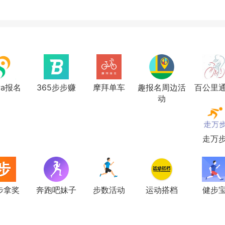
Pa报名
365步步赚
摩拜单车
趣报名周边活
百公里
动
走万
步拿奖
奔跑吧妹子
步数活动
运动搭档
健步