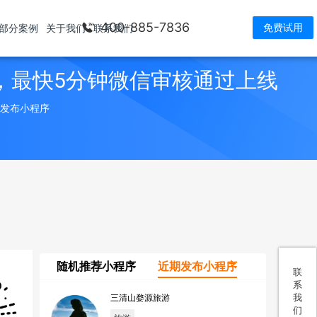
400-885-7836
免费试用
部分案例
关于我们
联系我们
，最快5分钟微信审核通过上线
> 发布小程序
随机推荐小程序
近期发布小程序
联
系
我
三清山婺源旅游
们