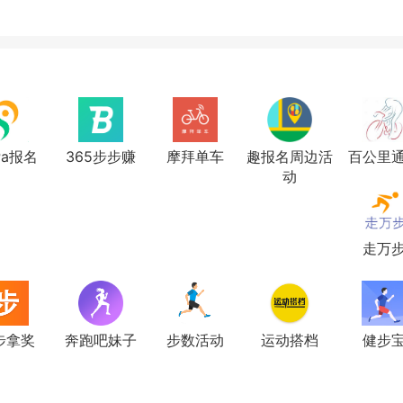
Pa报名
365步步赚
摩拜单车
趣报名周边活
百公里
动
走万
步拿奖
奔跑吧妹子
步数活动
运动搭档
健步