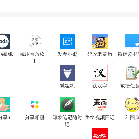
da壁纸
减压宝放松一
发票小蜜
码农老黄历
微信读书
下
微组织
认汉字
敏捷任
分享+
分享相册
印象笔记随时
手绘视频日记
斗图
记