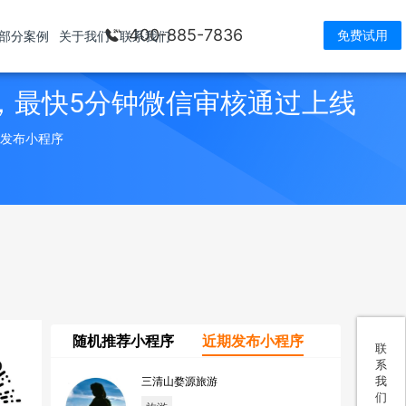
400-885-7836
免费试用
部分案例
关于我们
联系我们
，最快5分钟微信审核通过上线
> 发布小程序
随机推荐小程序
近期发布小程序
联
系
我
三清山婺源旅游
们