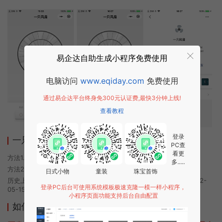
易企达自助生成小程序免费使用
电脑访问
www.eqiday.com
免费使用
通过易企达平台终身免300元认证费,最快3分钟上线!
查看教程
登录
一只风扇小程序使用方法
PC查
看更
方法1. 使用微信扫描本页面上方二维码进入一只风扇的小程序
多.....
方法2. 在微信中搜索“一只风扇”即可进入小程序
日式小物
童装
珠宝首饰
历史上的今时小程序由一只风扇团队开发，易企达小程序商店于2022-
登录PC后台可使用系统模板极速克隆一模一样小程序，
05-15 08:37发布
小程序页面功能支持后台自由配置
如何开发类似一只风扇的小程序