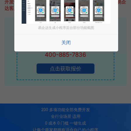
开发一款类似一只风扇的小程序不难，只需要咨询本站易企
达客服即可为您定制开发，免费提供报价。
易企达10年行业沉淀！
易企达生成小程序后台部分功能截图
专业小程序、公众号H5 APP等软件开发
关闭
立即拨打电话享优惠
400-885-7836
点击获取报价
200
多项功能全部免费开发
全行业场景 适用
0 成本 0 门槛 一键生成
让每个商家都拥有适合自己的小程序