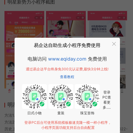
明星新势力小程序截图
易企达自助生成小程序免费使用
电脑访问
www.eqiday.com
免费使用
通过易企达平台终身免300元认证费,最快3分钟上线!
查看教程
登录
PC查
看更
明星新势力小程序使用方法
多.....
日式小物
童装
珠宝首饰
方法1. 使用微信扫描本页面上方二维码进入明星新势力的小程序
方法2. 在微信中搜索“明星新势力”即可进入小程序
登录PC后台可使用系统模板极速克隆一模一样小程序，
小程序页面功能支持后台自由配置
历史上的今时小程序由明星新势力团队开发，易企达小程序商店于2022-