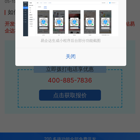
05-15 08:37发布
如何开发类似明星新势力的小程序
开发一款类似明星新势力的小程序不难，只需要咨询本站易
企达客服即可为您定制开发，免费提供报价。
易企达生成小程序后台部分功能截图
易企达10年行业沉淀！
关闭
专业小程序、公众号H5 APP等软件开发
立即拨打电话享优惠
400-885-7836
点击获取报价
200
多项功能全部免费开发