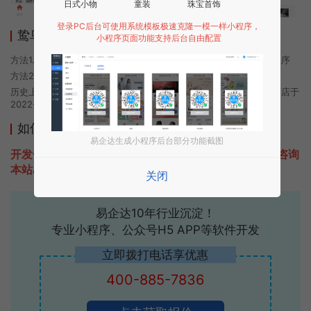
日式小物
童装
珠宝首饰
登录PC后台可使用系统模板极速克隆一模一样小程序，
鸷鸟抽奖活动平台小程序使用方法
小程序页面功能支持后台自由配置
方法1. 使用微信扫描本页面上方二维码进入鸷鸟抽奖活动平台的小程序
方法2. 在微信中搜索“鸷鸟抽奖活动平台”即可进入小程序
历史上的今时小程序由鸷鸟抽奖活动平台团队开发，易企达小程序商店于
2022-05-15 08:37发布
如何开发类似鸷鸟抽奖活动平台的小程序
易企达生成小程序后台部分功能截图
开发一款类似鸷鸟抽奖活动平台的小程序不难，只需要咨询
本站易企达客服即可为您定制开发，免费提供报价。
关闭
易企达10年行业沉淀！
专业小程序、公众号H5 APP等软件开发
立即拨打电话享优惠
400-885-7836