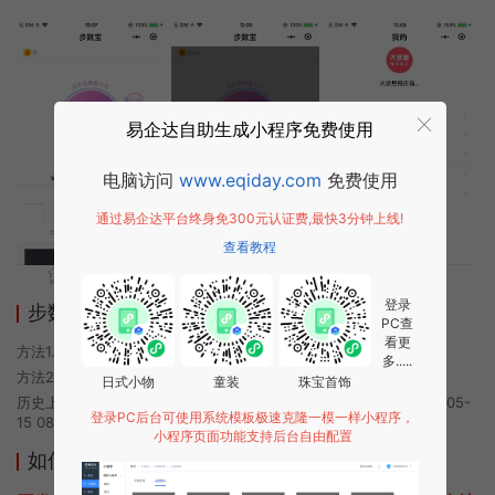
易企达自助生成小程序免费使用
电脑访问
www.eqiday.com
免费使用
通过易企达平台终身免300元认证费,最快3分钟上线!
查看教程
登录
步数宝小程序使用方法
PC查
看更
方法1. 使用微信扫描本页面上方二维码进入步数宝的小程序
多.....
方法2. 在微信中搜索“步数宝”即可进入小程序
日式小物
童装
珠宝首饰
历史上的今时小程序由步数宝团队开发，易企达小程序商店于2022-05-
登录PC后台可使用系统模板极速克隆一模一样小程序，
15 08:37发布
小程序页面功能支持后台自由配置
如何开发类似步数宝的小程序