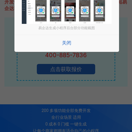
开发一款类似一起拍拍拍的小程序不难，只需要咨询本站易
企达客服即可为您定制开发，免费提供报价。
易企达10年行业沉淀！
易企达生成小程序后台部分功能截图
专业小程序、公众号H5 APP等软件开发
关闭
立即拨打电话享优惠
400-885-7836
点击获取报价
200
多项功能全部免费开发
全行业场景 适用
0 成本 0 门槛 一键生成
让每个商家都拥有适合自己的小程序