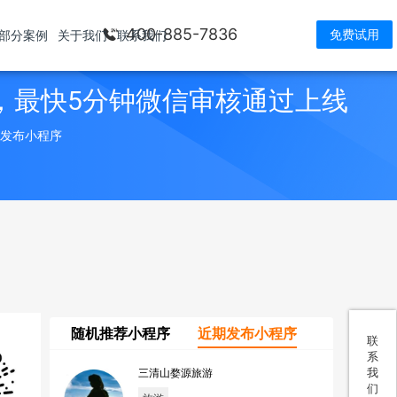
400-885-7836
免费试用
部分案例
关于我们
联系我们
，最快5分钟微信审核通过上线
> 发布小程序
随机推荐小程序
近期发布小程序
联
系
我
三清山婺源旅游
们