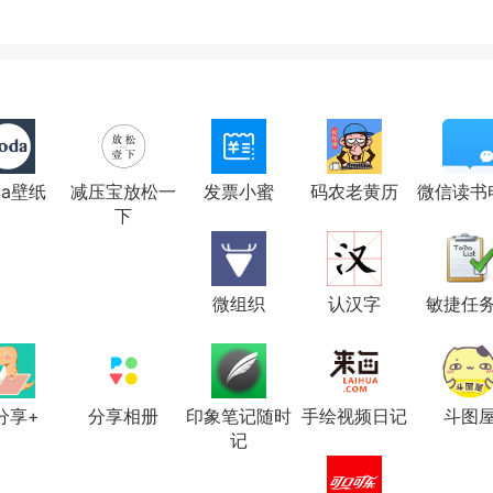
da壁纸
减压宝放松一
发票小蜜
码农老黄历
微信读书
下
微组织
认汉字
敏捷任
分享+
分享相册
印象笔记随时
手绘视频日记
斗图
记