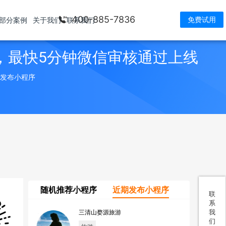
400-885-7836
免费试用
部分案例
关于我们
联系我们
，最快5分钟微信审核通过上线
> 发布小程序
随机推荐小程序
近期发布小程序
联
系
我
三清山婺源旅游
们