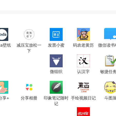
da壁纸
减压宝放松一
发票小蜜
码农老黄历
微信读书
下
微组织
认汉字
敏捷任
分享+
分享相册
印象笔记随时
手绘视频日记
斗图
记