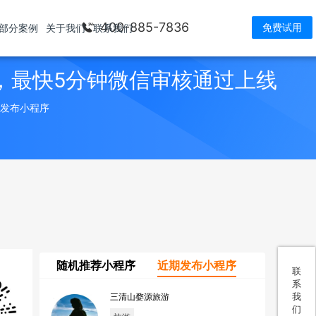
400-885-7836
免费试用
部分案例
关于我们
联系我们
，最快5分钟微信审核通过上线
> 发布小程序
随机推荐小程序
近期发布小程序
联
系
我
三清山婺源旅游
们