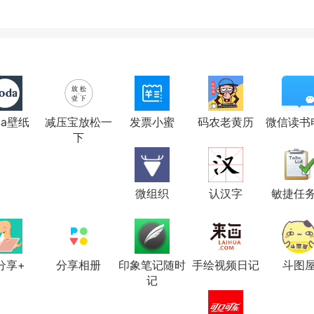
da壁纸
减压宝放松一
发票小蜜
码农老黄历
微信读书
下
微组织
认汉字
敏捷任
分享+
分享相册
印象笔记随时
手绘视频日记
斗图
记