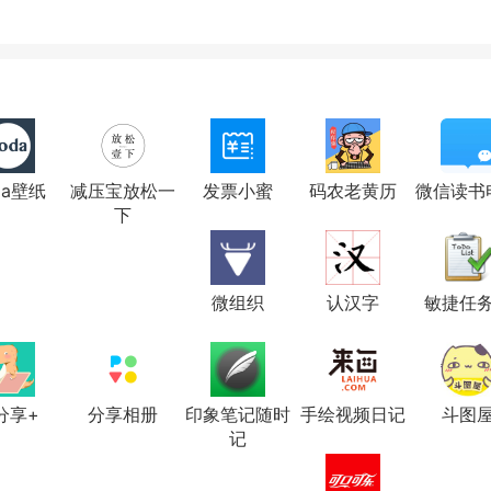
da壁纸
减压宝放松一
发票小蜜
码农老黄历
微信读书
下
微组织
认汉字
敏捷任
分享+
分享相册
印象笔记随时
手绘视频日记
斗图
记