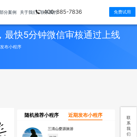
400-885-7836
免费试用
部分案例
关于我们
联系我们
，最快5分钟微信审核通过上线
> 发布小程序
随机推荐小程序
近期发布小程序
联
系
我
三清山婺源旅游
们