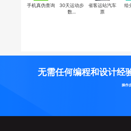
手机真伪查询
30天运动步
省客运站汽车
绘
数...
票
无需任何编程和设计经
操作