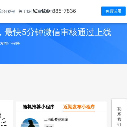
400-885-7836
免费试用
部分案例
关于我们
联系我们
，最快5分钟微信审核通过上线
> 发布小程序
随机推荐小程序
近期发布小程序
联
系
我
三清山婺源旅游
们