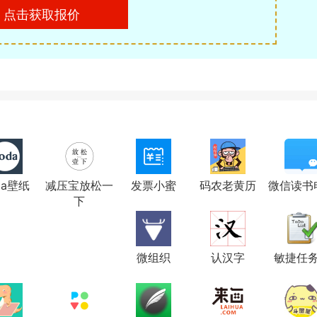
点击获取报价
da壁纸
减压宝放松一
发票小蜜
码农老黄历
微信读书
下
微组织
认汉字
敏捷任