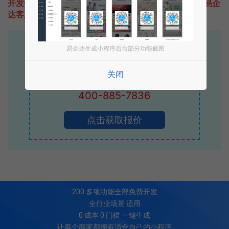
开发一款类似明星驾到的小程序不难，只需要咨询本站易企
达客服即可为您定制开发，免费提供报价。
易企达10年行业沉淀！
易企达生成小程序后台部分功能截图
专业小程序、公众号H5 APP等软件开发
关闭
立即拨打电话享优惠
400-885-7836
点击获取报价
200
多项功能全部免费开发
全行业场景 适用
0 成本 0 门槛 一键生成
让每个商家都拥有适合自己的小程序