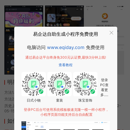
易企达自助生成小程序免费使用
电脑访问
www.eqiday.com
免费使用
通过易企达平台终身免300元认证费,最快3分钟上线!
查看教程
登录
明星驾到小程序使用方法
PC查
看更
方法1. 使用微信扫描本页面上方二维码进入明星驾到的小程序
多.....
方法2. 在微信中搜索“明星驾到”即可进入小程序
日式小物
童装
珠宝首饰
历史上的今时小程序由明星驾到团队开发，易企达小程序商店于2022-
登录PC后台可使用系统模板极速克隆一模一样小程序，
05-15 08:37发布
小程序页面功能支持后台自由配置
如何开发类似明星驾到的小程序