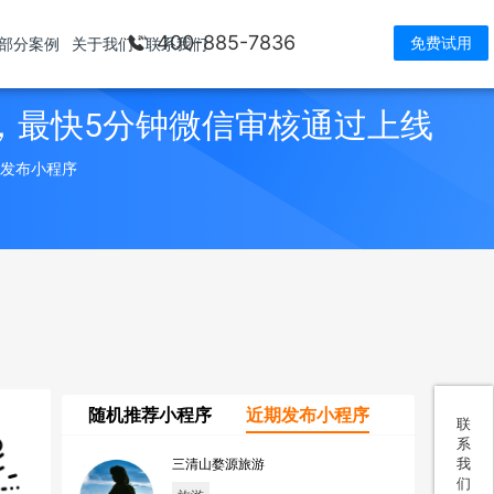
400-885-7836
免费试用
部分案例
关于我们
联系我们
，最快5分钟微信审核通过上线
> 发布小程序
随机推荐小程序
近期发布小程序
联
系
我
三清山婺源旅游
们