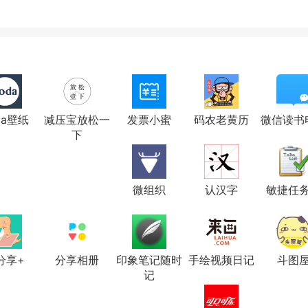
da壁纸
减压宝放松一
发票小蜜
码农老黄历
微信读书
下
微组织
认汉字
敏捷任
分享+
分享相册
印象笔记随时
手绘视频日记
斗图
记