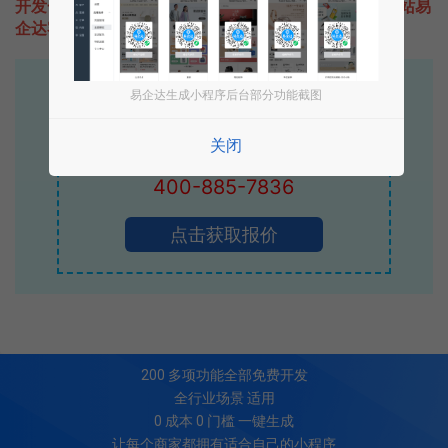
开发一款类似传图加画框的小程序不难，只需要咨询本站易
企达客服即可为您定制开发，免费提供报价。
易企达10年行业沉淀！
易企达生成小程序后台部分功能截图
专业小程序、公众号H5 APP等软件开发
关闭
立即拨打电话享优惠
400-885-7836
点击获取报价
200
多项功能全部免费开发
全行业场景 适用
0 成本 0 门槛 一键生成
让每个商家都拥有适合自己的小程序