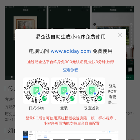
易企达自助生成小程序免费使用
电脑访问
www.eqiday.com
免费使用
通过易企达平台终身免300元认证费,最快3分钟上线!
查看教程
登录
传图加画框小程序使用方法
PC查
看更
方法1. 使用微信扫描本页面上方二维码进入传图加画框的小程序
多.....
方法2. 在微信中搜索“传图加画框”即可进入小程序
日式小物
童装
珠宝首饰
历史上的今时小程序由传图加画框团队开发，易企达小程序商店于2022-
登录PC后台可使用系统模板极速克隆一模一样小程序，
05-15 08:37发布
小程序页面功能支持后台自由配置
如何开发类似传图加画框的小程序