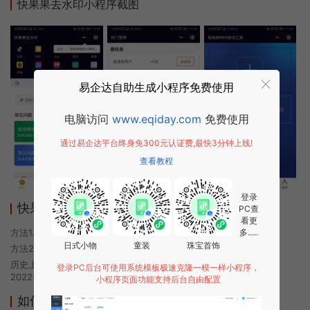
快果果去水印小程序截图
易企达自助生成小程序免费使用
电脑访问
www.eqiday.com
免费使用
通过易企达平台终身免300元认证费,最快3分钟上线!
查看教程
登录
快果果去水印小程序使用方法
PC查
看更
方法1. 使用微信扫描本页面上方二维码进入快果果去水印的小程序
多.....
日式小物
童装
珠宝首饰
方法2. 在微信中搜索“快果果去水印”即可进入小程序
历史上的今时小程序由快果果去水印团队开发，易企达小程序商店于
登录PC后台可使用系统模板极速克隆一模一样小程序，
2022-05-15 08:37发布
小程序页面功能支持后台自由配置
如何开发类似快果果去水印的小程序