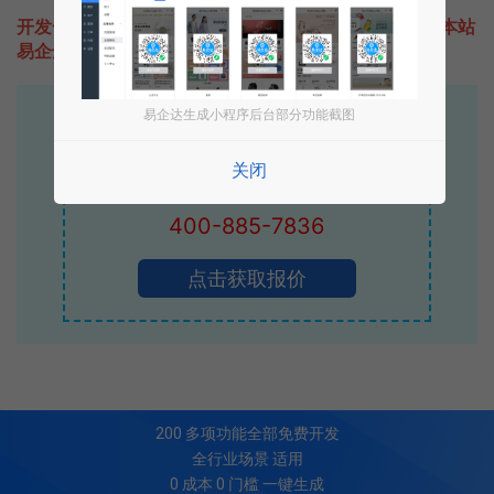
开发一款类似快果果去水印的小程序不难，只需要咨询本站
易企达客服即可为您定制开发，免费提供报价。
易企达生成小程序后台部分功能截图
易企达10年行业沉淀！
专业小程序、公众号H5 APP等软件开发
关闭
立即拨打电话享优惠
400-885-7836
点击获取报价
200
多项功能全部免费开发
全行业场景 适用
0 成本 0 门槛 一键生成