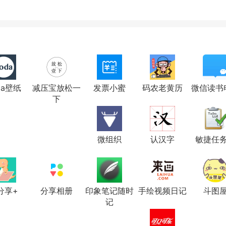
da壁纸
减压宝放松一
发票小蜜
码农老黄历
微信读书
下
微组织
认汉字
敏捷任
分享+
分享相册
印象笔记随时
手绘视频日记
斗图
记