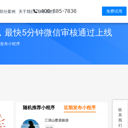
400-885-7836
免费试用
部分案例
关于我们
联系我们
，最快5分钟微信审核通过上线
> 发布小程序
随机推荐小程序
近期发布小程序
联
系
我
三清山婺源旅游
们