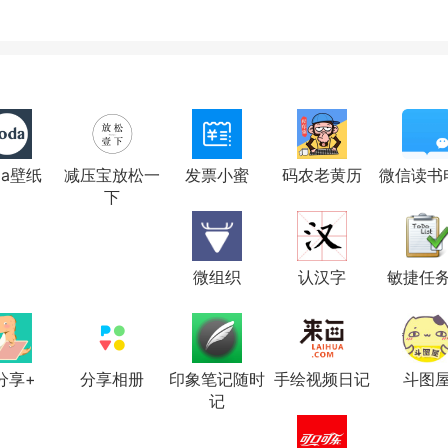
da壁纸
减压宝放松一
发票小蜜
码农老黄历
微信读书
下
微组织
认汉字
敏捷任
分享+
分享相册
印象笔记随时
手绘视频日记
斗图
记