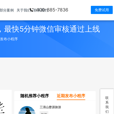
400-885-7836
免费试用
部分案例
关于我们
联系我们
，最快5分钟微信审核通过上线
> 发布小程序
随机推荐小程序
近期发布小程序
联
系
我
三清山婺源旅游
们