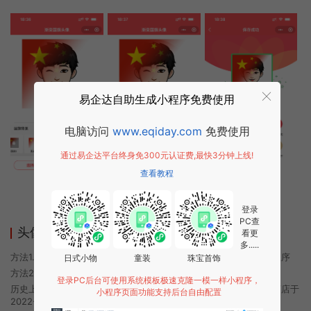
易企达自助生成小程序免费使用
电脑访问
www.eqiday.com
免费使用
通过易企达平台终身免300元认证费,最快3分钟上线!
查看教程
登录
PC查
头像小助手极速版小程序使用方法
看更
多.....
方法1. 使用微信扫描本页面上方二维码进入头像小助手极速版的小程序
日式小物
童装
珠宝首饰
方法2. 在微信中搜索“头像小助手极速版”即可进入小程序
登录PC后台可使用系统模板极速克隆一模一样小程序，
历史上的今时小程序由头像小助手极速版团队开发，易企达小程序商店于
小程序页面功能支持后台自由配置
2022-05-15 08:37发布