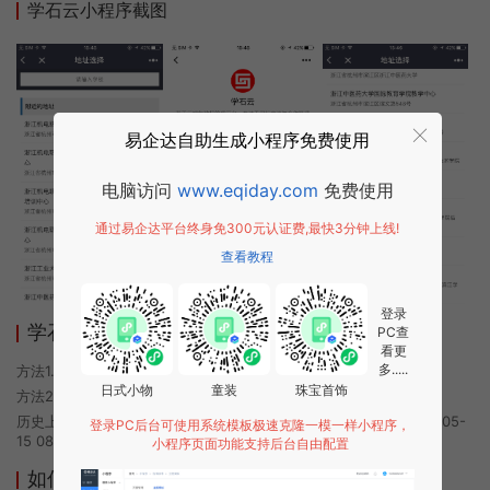
学石云小程序截图
易企达自助生成小程序免费使用
电脑访问
www.eqiday.com
免费使用
通过易企达平台终身免300元认证费,最快3分钟上线!
查看教程
登录
学石云小程序使用方法
PC查
看更
多.....
方法1. 使用微信扫描本页面上方二维码进入学石云的小程序
日式小物
童装
珠宝首饰
方法2. 在微信中搜索“学石云”即可进入小程序
历史上的今时小程序由学石云团队开发，易企达小程序商店于2022-05-
登录PC后台可使用系统模板极速克隆一模一样小程序，
15 08:37发布
小程序页面功能支持后台自由配置
如何开发类似学石云的小程序