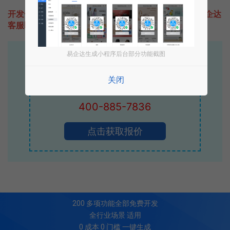
开发一款类似学石云的小程序不难，只需要咨询本站易企达
客服即可为您定制开发，免费提供报价。
易企达生成小程序后台部分功能截图
易企达10年行业沉淀！
专业小程序、公众号H5 APP等软件开发
关闭
立即拨打电话享优惠
400-885-7836
点击获取报价
200
多项功能全部免费开发
全行业场景 适用
0 成本 0 门槛 一键生成