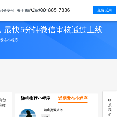
400-885-7836
免费试用
部分案例
关于我们
联系我们
，最快5分钟微信审核通过上线
> 发布小程序
随机推荐小程序
近期发布小程序
联
系
我
三清山婺源旅游
们