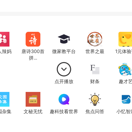
人辣妈
唐诗300首
微家教平台
世界之最
1元体验
拼...
点开播放
财条
趣才
园杂集
文秘无忧
趣科技看世界
焦点问答
小忆智