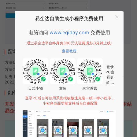
易企达自助生成小程序免费使用
电脑访问
www.eqiday.com
免费使用
通过易企达平台终身免300元认证费,最快3分钟上线!
留学快问助手小程序使用方法
查看教程
方法1. 使用微信扫描本页面上方二维码进入留学快问助手的小程序
登录
方法2. 在微信中搜索“留学快问助手”即可进入小程序
PC查
历史上的今时小程序由留学快问助手团队开发，易企达小程序商店于
看更
2022-05-15 08:37发布
多.....
日式小物
童装
珠宝首饰
如何开发类似留学快问助手的小程序
登录PC后台可使用系统模板极速克隆一模一样小程序，
开发一款类似留学快问助手的小程序不难，只需要咨询本站
小程序页面功能支持后台自由配置
易企达客服即可为您定制开发，免费提供报价。
易企达10年行业沉淀！