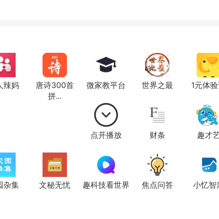
人辣妈
唐诗300首
微家教平台
世界之最
1元体验
拼...
点开播放
财条
趣才
园杂集
文秘无忧
趣科技看世界
焦点问答
小忆智