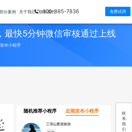
400-885-7836
免费试用
部分案例
关于我们
联系我们
，最快5分钟微信审核通过上线
> 发布小程序
随机推荐小程序
近期发布小程序
联
系
我
三清山婺源旅游
们