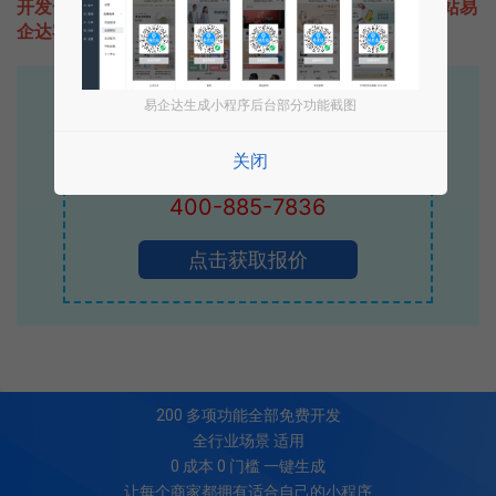
开发一款类似英文励志语的小程序不难，只需要咨询本站易
企达客服即可为您定制开发，免费提供报价。
易企达10年行业沉淀！
易企达生成小程序后台部分功能截图
专业小程序、公众号H5 APP等软件开发
关闭
立即拨打电话享优惠
400-885-7836
点击获取报价
200
多项功能全部免费开发
全行业场景 适用
0 成本 0 门槛 一键生成
让每个商家都拥有适合自己的小程序