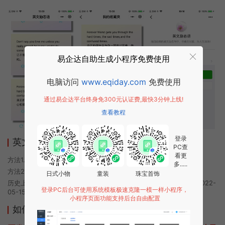
易企达自助生成小程序免费使用
电脑访问
www.eqiday.com
免费使用
通过易企达平台终身免300元认证费,最快3分钟上线!
查看教程
登录
英文励志语小程序使用方法
PC查
看更
方法1. 使用微信扫描本页面上方二维码进入英文励志语的小程序
多.....
方法2. 在微信中搜索“英文励志语”即可进入小程序
日式小物
童装
珠宝首饰
历史上的今时小程序由英文励志语团队开发，易企达小程序商店于2022-
登录PC后台可使用系统模板极速克隆一模一样小程序，
05-15 08:36发布
小程序页面功能支持后台自由配置
如何开发类似英文励志语的小程序