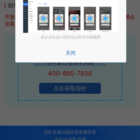
如何开发类似附近有位的小程序
开发一款类似附近有位的小程序不难，只需要咨询本站易企
达客服即可为您定制开发，免费提供报价。
易企达生成小程序后台部分功能截图
易企达10年行业沉淀！
专业小程序、公众号H5 APP等软件开发
关闭
立即拨打电话享优惠
400-885-7836
点击获取报价
200
多项功能全部免费开发
全行业场景 适用