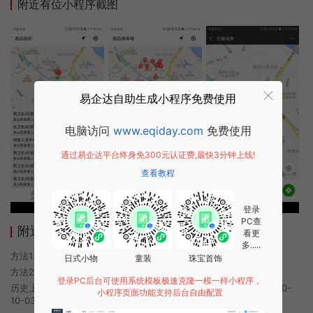
附近有位小程序截图
易企达自助生成小程序免费使用
电脑访问
www.eqiday.com
免费使用
通过易企达平台终身免300元认证费,最快3分钟上线!
查看教程
登录
PC查
附近有位小程序使用方法
看更
多.....
方法1. 使用微信扫描本页面上方二维码进入附近有位的小程序
日式小物
童装
珠宝首饰
方法2. 在微信中搜索“附近有位”即可进入小程序
登录PC后台可使用系统模板极速克隆一模一样小程序，
历史上的今时小程序由附近有位团队开发，易企达小程序商店于2020-
小程序页面功能支持后台自由配置
10-03 18:36发布