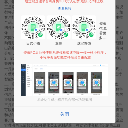
通过易企达平台终身免300元认证费,最快3分钟上线!
客户进行沟通，用户无需下载任何软件，也无需添加为微信好友。
三是客户追踪。每一个打开小程序客户的兴趣轨迹、联系动向、互动情况
查看教程
都将实时推送给销售员，帮助销售员挖掘潜在意向客户的信息和动向，如
客户打开小程序名片页、通过名片留言、点击复制销售员微信、查看主推
产品、查看企业官网等行为都将被记录。
登录
四是客户画像。通过用户的行为喜好，互动倾向等分析，为客户精准画
PC查
像，并实现标签化管理，为销售人员提供销售支持。五是成交预测。用户
看更
不同的行为轨迹、喜好画像以及行为频次，都会有不一样的测算结果，AI
多.....
助理通过神经网络学习、AI智能分析进行客户的成交率预测，为销售预测
日式小物
童装
珠宝首饰
出高度意向客户，提高销售转化率。系统自动对到访的客户进行成交意向
登录PC后台可使用系统模板极速克隆一模一样小程序，
分析，按照成交意向率进行排序，方便销售员进行客户快速跟进和维护。
小程序页面功能支持后台自由配置
2、BOSS管家（企业管理者使用）。BOSS管家是SaaS级CRM客户关系
管理平台，适用于各个行业，操作更便捷。
一是员工管理。系统自动对员工能力进行综合评测通过图表的形式呈现，
方便老板进行直观管理和决策。BOSS管家对每个员工接触的客户，进行
智能化的分析和成交预测，并汇总呈现给老板管理、决策。
二、客户管理。销售管理者可通过BOSS管家查看客户总数、跟进总数、
浏览总数、转发总数、保存总数、点赞总数、拨打电话总数、咨询总数等
信息，同时也可更直观查看客户漏斗、销售漏斗、小程序流量以及销售的
业绩排名，全面掌握销售进程及销售情况。
易企达生成小程序后台部分功能截图
三是官网搭建。超推BOSS管理根据行业不同，提供了丰富的模板。用户
可以根据自己的行业特点和需求去选择自己想要的小程序模板，同时页面
关闭
和功能也可以拖拽式自由定义，无需开发，无需懂编程。四是数据沉淀。
客户信息高效沉淀为企业固定资产，员工离职可一键交接客户资源，企业
管理者再无后顾之忧;可视化员工评测系统，帮助管理者精准识别员工价