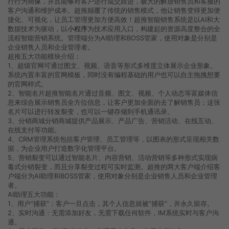
行行为画像，并且能够对客户进行成交跟进，极大的解放销售员和客服的
客户沟通和维护成本。超推颠覆了传统的销售模式，他让销售变得更加便
捷化、可视化，让员工管理更加方便高效！超推智能销售系统是以AI和大
数据技术为驱动，以
小程序
为技术应用入口，构建起的资源高度整合的全
流程智能营销系统。管理端分为AI助理和BOSS管家，使用对象是分别是
企业销售人员和企业管理者。
超推五大功能模块介绍：
1、超级官网可通过图文、视频、语音等形式多维度立体展示企业形象。
系统内置丰富的官网模板，同时没有编程基础的用户也可以自主拖拽想要
的官网样式。
2、智能名片超推智能名片通过音频、图文、视频、个人动态等富媒体信
息来综合展示销售员全方位信息，让客户更加全面的去了解销售员；这张
名片可以进行转发裂变，也可以一键存储到手机通讯录。
3、分销商城分销商城提供产品展示、产品广告、营销活动、在线互动、
在线支付等功能。
4、CRM管理系统包括客户管理、员工管理等，以图表的形式呈现相关数
据，为企业用户打造数字化管理平台。
5、营销裂变可以通过智能名片、内容营销、活动营销等多种形式实现病
毒式分销裂变，而且分享裂变过程可实时监测。超推的两大客户端介绍客
户端分为AI助理和BOSS管家，使用对象分别是企业销售人员和企业管理
者。
AI助理五大功能：
1、用户“捕获”：客户一旦点击，其个人信息就被”捕获“，并永久留存。
2、实时沟通：无需添加好友，无需下载任何软件，IM系统实时与客户沟
通。