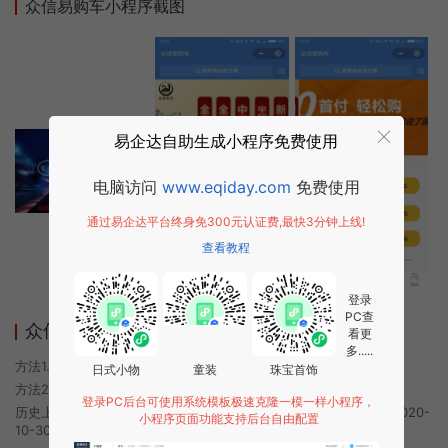
众信易购车小程序截图
易企达自助生成小程序免费使用
电脑访问
www.eqiday.com
免费使用
通过易企达平台终身免300元认证费,最快3分钟上线!
查看教程
登录
PC查
众信易购车小程序使用方法
看更
多.....
方法1. 使用微信扫描本页面上方二维码进入众信易购车的小程序
日式小物
童装
珠宝首饰
方法2. 在微信中搜索“众信易购车”即可进入小程序
登录PC后台可使用系统模板极速克隆一模一样小程序，
历史上的今时小程序由众信易购车团队开发，易企达小程序商店于2020-
小程序页面功能支持后台自由配置
10-30 23:28发布