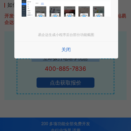
如何开发类似众信易购车的小程序
开发一款类似众信易购车的小程序不难，只需要咨询本站易
企达客服即可为您定制开发，免费提供报价。
易企达生成小程序后台部分功能截图
易企达10年行业沉淀！
专业小程序、公众号H5 APP等软件开发
关闭
立即拨打电话享优惠
400-885-7836
点击获取报价
200
多项功能全部免费开发
全行业场景 适用