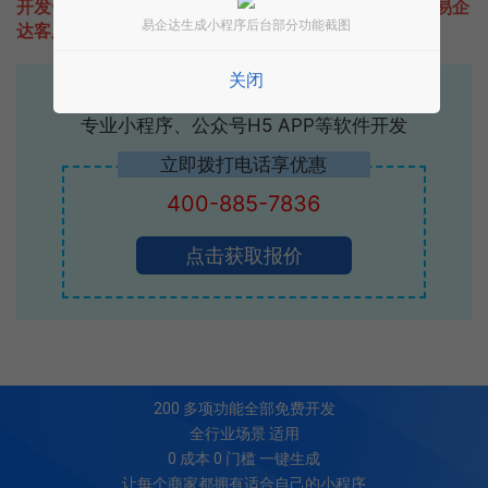
开发一款类似繁星纪念的小程序不难，只需要咨询本站易企
易企达生成小程序后台部分功能截图
达客服即可为您定制开发，免费提供报价。
关闭
易企达10年行业沉淀！
专业小程序、公众号H5 APP等软件开发
立即拨打电话享优惠
400-885-7836
点击获取报价
200
多项功能全部免费开发
全行业场景 适用
0 成本 0 门槛 一键生成
让每个商家都拥有适合自己的小程序