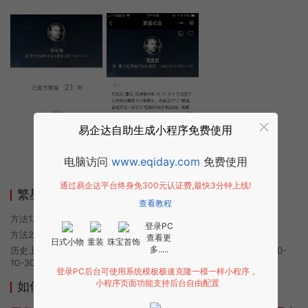
易企达自助生成小程序免费使用
电脑访问
www.eqiday.com
免费使用
通过易企达平台终身免300元认证费,最快3分钟上线!
繁星纪念小程序使用方法
查看教程
方法1. 使用微信扫描本页面上方二维码进入繁星纪念的小程序
登录PC
方法2. 在微信中搜索“繁星纪念”即可进入小程序
查看更
日式小物
童装
珠宝首饰
多.....
历史上的今时小程序由繁星纪念团队开发，易企达小程序商店于2020-
10-30 23:25发布
登录PC后台可使用系统模板极速克隆一模一样小程序，
小程序页面功能支持后台自由配置
如何开发类似繁星纪念的小程序