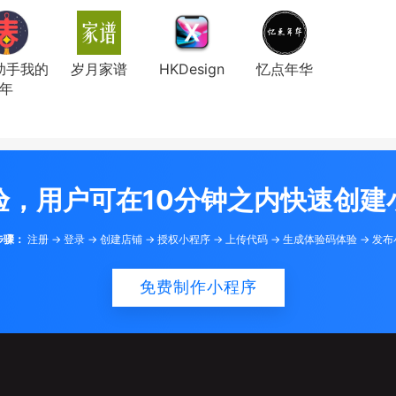
助手我的
岁月家谱
HKDesign
忆点年华
年
验，用户可在10分钟之内快速创建
步骤：
注册 -> 登录 -> 创建店铺 -> 授权小程序 -> 上传代码 -> 生成体验码体验 -> 发
免费制作小程序