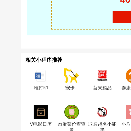
相关小程序推荐
唯打印
宠步+
莒果粮品
泰康
V电影日历
肉蛋菜价查查
取名起名小能
小爪
看
手