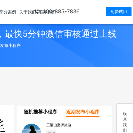
400-885-7836
免费试用
部分案例
关于我们
联系我们
，最快5分钟微信审核通过上线
> 发布小程序
随机推荐小程序
近期发布小程序
联
系
我
三清山婺源旅游
们